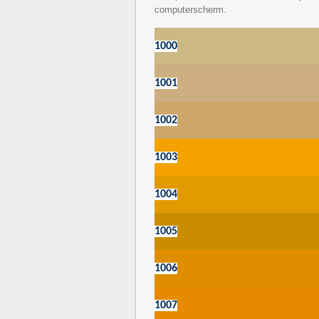
computerscherm.
1000
1001
1002
1003
1004
1005
1006
1007