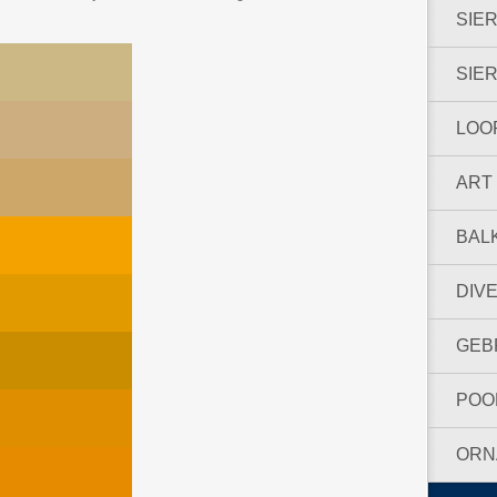
SIE
SIE
LOO
ART
BAL
DIV
GEB
POO
ORN