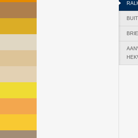
RAL
BUI
BRI
AAN
HEK