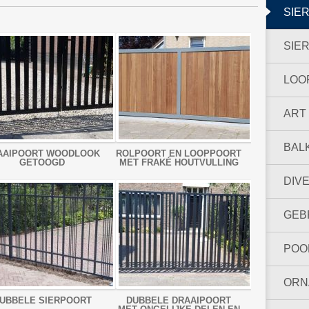
SIE
SIE
LOO
ART
BAL
AAIPOORT WOODLOOK
ROLPOORT EN LOOPPOORT
GETOOGD
MET FRAKÉ HOUTVULLING
DIV
GEB
POO
ORN
UBBELE SIERPOORT
DUBBELE DRAAIPOORT