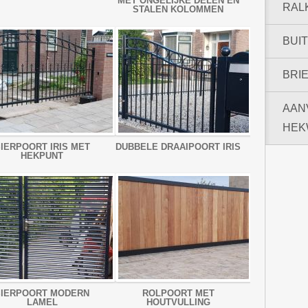
MET ONGELIJKE DELEN EN
RAL
STALEN KOLOMMEN
BUI
BRI
AAN
HEK
IERPOORT IRIS MET
DUBBELE DRAAIPOORT IRIS
HEKPUNT
SIERPOORT MODERN
ROLPOORT MET
LAMEL
HOUTVULLING